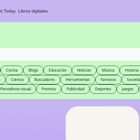
et Today
Libros digitales
Cocina
Blogs
Educación
Noticias
Música
Historia
o
Ciencia
Buscadores
Herramientas
Famosos
Socied
Periodismo visual
Premios
Publicidad
Deportes
Juegos