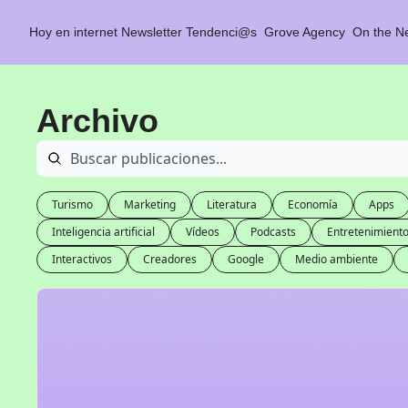
Hoy en internet
Newsletter Tendenci@s
Grove Agency
On the N
Archivo
Turismo
Marketing
Literatura
Economía
Apps
Inteligencia artificial
Vídeos
Podcasts
Entretenimient
Interactivos
Creadores
Google
Medio ambiente