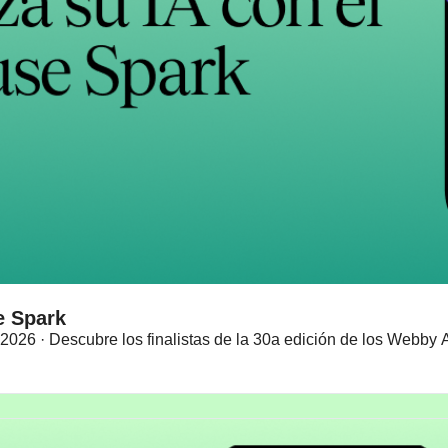
🤖 Meta relanza su IA con el modelo Muse Spark 
2026 · Descubre los finalistas de la 30a edición de los Webby