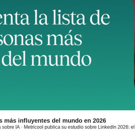
as más influyentes del mundo en 2026
os sobre IA · Metricool publica su estudio sobre LinkedIn 2026: 