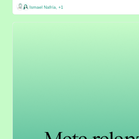
Ismael Nafría, +1