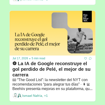
•
Jul 17, 2026
5 min read
⚽️ La IA de Google reconstruye el 
gol perdido de Pelé, el mejor de su 
carrera
📧 “The Good List”: la newsletter del NYT con 
recomendaciones “para alegrar tus días” · 👩‍💻 
Beehiiv presenta mejoras en su plataforma, que 
ahora incluye una comunidad · 💡 
Ismael Nafría, +1
Recomendado por: Javier Velilla