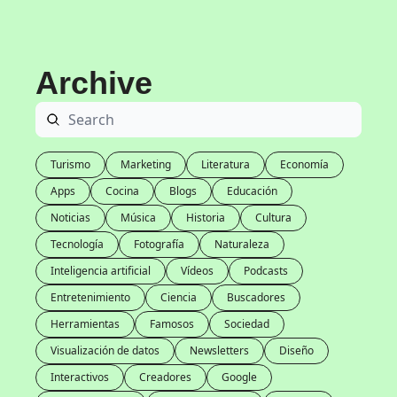
Archive
Turismo
Marketing
Literatura
Economía
Apps
Cocina
Blogs
Educación
Noticias
Música
Historia
Cultura
Tecnología
Fotografía
Naturaleza
Inteligencia artificial
Vídeos
Podcasts
Entretenimiento
Ciencia
Buscadores
Herramientas
Famosos
Sociedad
Visualización de datos
Newsletters
Diseño
Interactivos
Creadores
Google