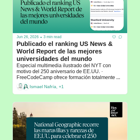
•
Jun 26, 2026
3 min read
Publicado el ranking US News & 
World Report de las mejores 
universidades del mundo
Especial multimedia ilustrado del NYT con 
motivo del 250 aniversario de EE.UU. · 
FreeCodeCamp ofrece formación totalmente 
gratuita sobre programación · 💡Recomendado 
Ismael Nafría, +1
por: Cristina Aced