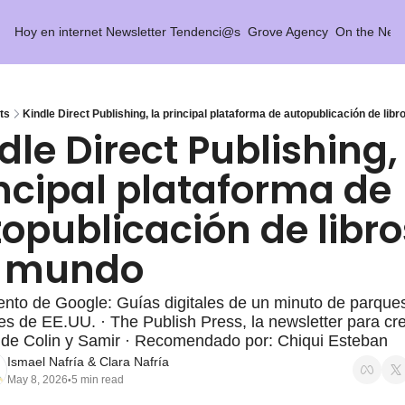
Hoy en internet
Newsletter Tendenci@s
Grove Agency
On the Net 
ts
Kindle Direct Publishing, la principal plataforma de autopublicación de lib
dle Direct Publishing, 
ncipal plataforma de 
opublicación de libro
l mundo
nto de Google: Guías digitales de un minuto de parques
es de EE.UU. · The Publish Press, la newsletter para cr
s de Colin y Samir · Recomendado por: Chiqui Esteban
Ismael Nafría
 & 
Clara Nafría
May 8, 2026
5 min read
•