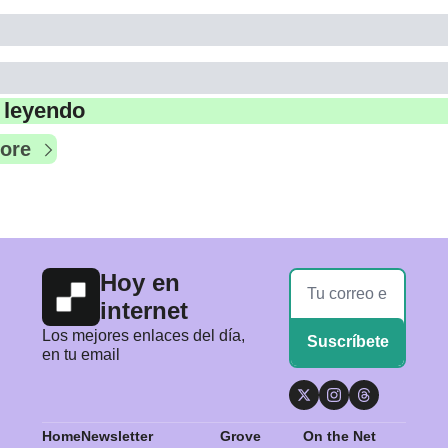
 leyendo
ore
Hoy en 
internet
Los mejores enlaces del día, 
Suscríbete
en tu email
Home
Newsletter 
Grove 
On the Net 