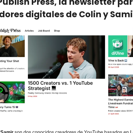
Publish Press, la newsletter par
dores digitales de Colin y Sami
 
Samir
 son dos conocidos creadores de YouTube basados en L