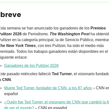
n breve
sta semana se han anunciado los ganadores de los 
Premios 
ulitzer 2026
 de Periodismo. 
The Washington Post
 ha obtenido
The New York Times
, con tres Pulitzer, ha sido el medio más 
remiado. Todos los trabajos ganadores están disponibles en el 
iguiente enlace:
Ganadores de los Pulitzer 2026
ste pasado miércoles falleció 
Ted Turner
, el visionario fundado
a 
CNN
.
Muere Ted Turner, fundador de CNN, a los 87 años
 – CNN en
español
¿Quién fue Ted Turner, el visionario de CNN que cambió la f
de ver el mundo?
 – CNN en español