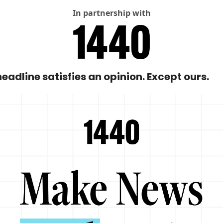
In partnership with
eadline satisfies an opinion. Except ours.