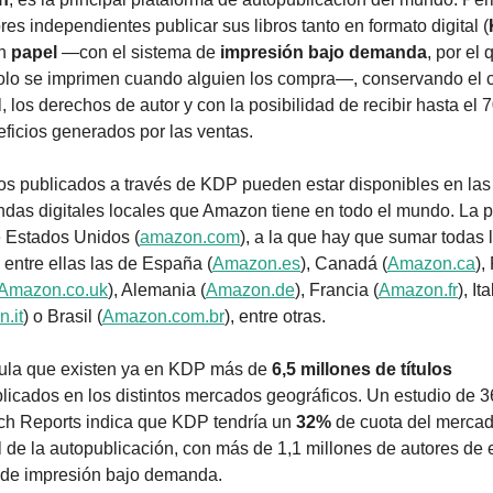
res independientes publicar sus libros tanto en formato digital (
n 
papel
 —con el sistema de 
impresión bajo demanda
, por el 
solo se imprimen cuando alguien los compra—, conservando el co
l, los derechos de autor y con la posibilidad de recibir hasta el 
eficios generados por las ventas.
ros publicados a través de KDP pueden estar disponibles en las
endas digitales locales que Amazon tiene en todo el mundo. La pr
e Estados Unidos (
amazon.com
), a la que hay que sumar todas l
, entre ellas las de España (
Amazon.es
), Canadá (
Amazon.ca
),
Amazon.co.uk
), Alemania (
Amazon.de
), Francia (
Amazon.fr
), Ita
.it
) o Brasil (
Amazon.com.br
), entre otras.
ula que existen ya en KDP más de 
6,5 millones de títulos
licados en los distintos mercados geográficos. Un estudio de 3
h Reports indica que KDP tendría un 
32%
 de cuota del mercad
 de la autopublicación, con más de 1,1 millones de autores de 
s de impresión bajo demanda.