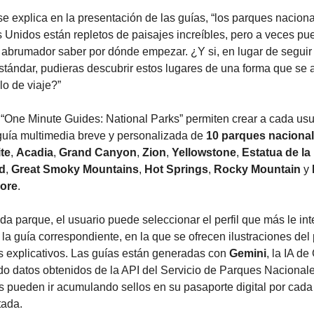
e explica en la presentación de las guías, “los parques naciona
 Unidos están repletos de paisajes increíbles, pero a veces pue
r abrumador saber por dónde empezar. ¿Y si, en lugar de seguir 
tándar, pudieras descubrir estos lugares de una forma que se a
ilo de viaje?”
s “One Minute Guides: National Parks” permiten crear a cada usua
guía multimedia breve y personalizada de 
10 parques naciona
te
, 
Acadia
, 
Grand Canyon
, 
Zion
, 
Yellowstone
, 
Estatua de la 
ad
, 
Great Smoky Mountains
, 
Hot Springs
, 
Rocky Mountain
 y 
ore
.
da parque, el usuario puede seleccionar el perfil que más le inte
 la guía correspondiente, en la que se ofrecen ilustraciones del 
s explicativos. Las guías están generadas con 
Gemini
, la IA de
ndo datos obtenidos de la API del Servicio de Parques Nacionale
s pueden ir acumulando sellos en su pasaporte digital por cada 
tada.