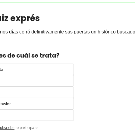
uiz exprés
nos días cerró definitivamente sus puertas un histórico buscador
 
s de cuál se trata?
ta
awler
ubscribe
to participate