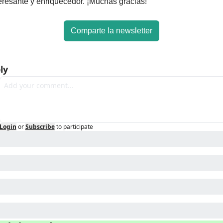
eresante y enriquecedor. ¡Muchas gracias!
Comparte la newsletter
ly
Login
or
Subscribe
to participate