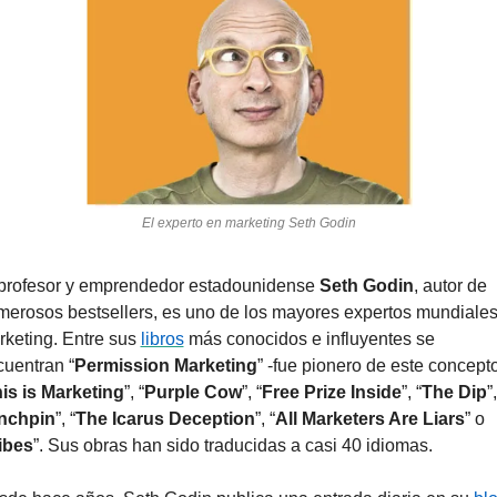
El experto en marketing Seth Godin
 profesor y emprendedor estadounidense 
Seth Godin
, autor de 
erosos bestsellers, es uno de los mayores expertos mundiales
keting. Entre sus 
libros
 más conocidos e influyentes se 
uentran “
Permission Marketing
” -fue pionero de este concepto-
is is Marketing
”, “
Purple Cow
”, “
Free Prize Inside
”, “
The Dip
”, 
nchpin
”, “
The Icarus Deception
”, “
All Marketers Are Liars
” o 
ibes
”. Sus obras han sido traducidas a casi 40 idiomas.