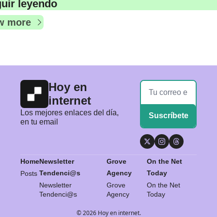
uir leyendo
w more
Hoy en 
internet
Los mejores enlaces del día, 
Suscríbete
en tu email
Home
Newsletter 
Grove 
On the Net 
Tendenci@s
Agency
Today
Posts
Newsletter 
Grove 
On the Net 
Tendenci@s
Agency
Today
© 2026 Hoy en internet.