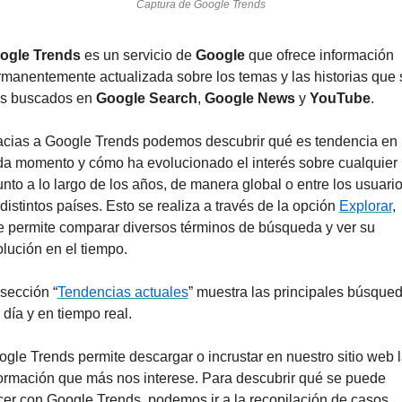
Captura de Google Trends
ogle Trends
 es un servicio de 
Google
 que ofrece información 
manentemente actualizada sobre los temas y las historias que 
s buscados en 
Google Search
, 
Google News
 y 
YouTube
.
cias a Google Trends podemos descubrir qué es tendencia en 
a momento y cómo ha evolucionado el interés sobre cualquier 
nto a lo largo de los años, de manera global o entre los usuario
distintos países. Esto se realiza a través de la opción 
Explorar
, 
 permite comparar diversos términos de búsqueda y ver su 
lución en el tiempo.
sección “
Tendencias actuales
” muestra las principales búsqued
 día y en tiempo real.
gle Trends permite descargar o incrustar en nuestro sitio web l
ormación que más nos interese. Para descubrir qué se puede 
er con Google Trends, podemos ir a la recopilación de casos 