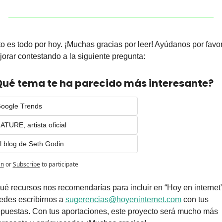
o es todo por hoy. ¡Muchas gracias por leer! Ayúdanos por favor
orar contestando a la siguiente pregunta:
ué tema te ha parecido más interesante?
oogle Trends
ATURE, artista oficial
l blog de Seth Godin
in
or
Subscribe
to participate
é recursos nos recomendarías para incluir en “Hoy en internet”
des escribirnos a 
sugerencias@hoyeninternet.com
 con tus 
puestas. Con tus aportaciones, este proyecto será mucho más 