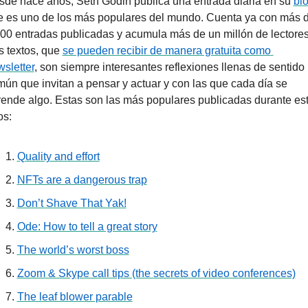
de hace años, Seth Godin publica una entrada diaria en su 
bl
e es uno de los más populares del mundo. Cuenta ya con más d
00 entradas publicadas y acumula más de un millón de lectores.
 textos, que 
se pueden recibir de manera gratuita como 
sletter
, son siempre interesantes reflexiones llenas de sentido 
ún que invitan a pensar y actuar y con las que cada día se 
ende algo. Estas son las más populares publicadas durante est
os:
Quality and effort
NFTs are a dangerous trap
Don’t Shave That Yak!
Ode: How to tell a great story
The world’s worst boss
Zoom & Skype call tips (the secrets of video conferences)
The leaf blower parable